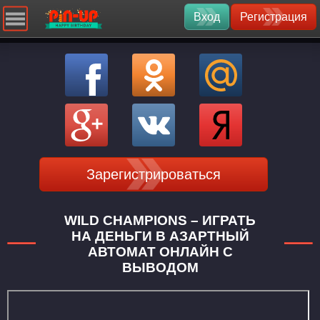
Вход
Регистрация
Зарегистрироваться
WILD CHAMPIONS – ИГРАТЬ
НА ДЕНЬГИ В АЗАРТНЫЙ
АВТОМАТ ОНЛАЙН С
ВЫВОДОМ