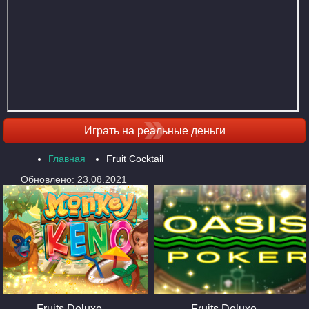
Играть на реальные деньги
Главная
Fruit Cocktail
Обновлено: 23.08.2021
Fruits Deluxe
Fruits Deluxe