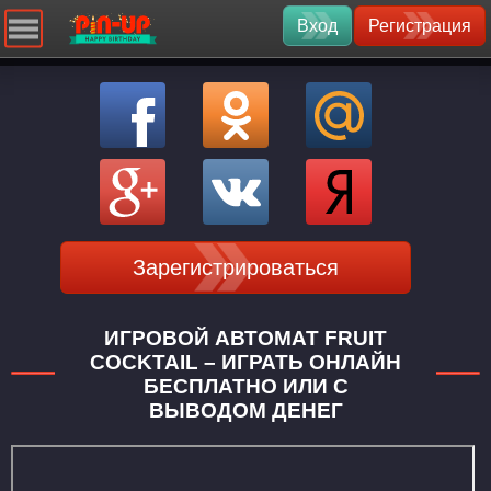
Вход
Регистрация
Зарегистрироваться
ИГРОВОЙ АВТОМАТ FRUIT
COCKTAIL – ИГРАТЬ ОНЛАЙН
БЕСПЛАТНО ИЛИ С
ВЫВОДОМ ДЕНЕГ