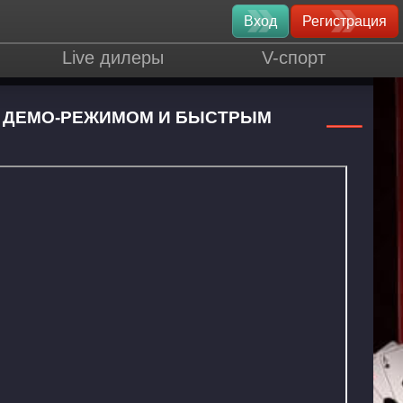
Вход
Регистрация
Live дилеры
V-спорт
С ДЕМО-РЕЖИМОМ И БЫСТРЫМ