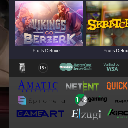
Fruits Deluxe
Fruits Delu