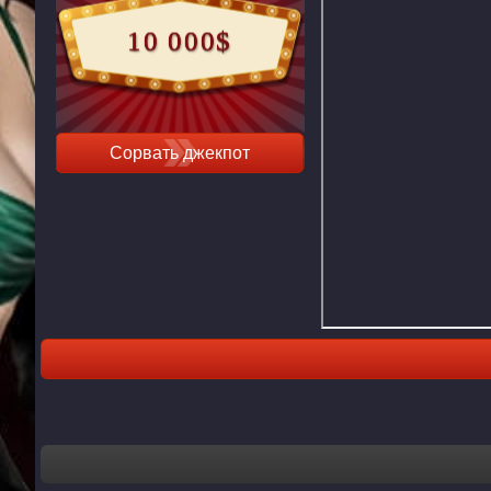
10 000$
Сорвать джекпот