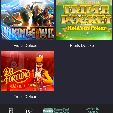
Fruits Deluxe
Fruits Deluxe
Fruits Deluxe