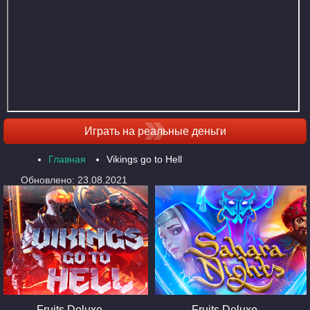
Играть на реальные деньги
Главная
Vikings go to Hell
Обновлено: 23.08.2021
Fruits Deluxe
Fruits Deluxe