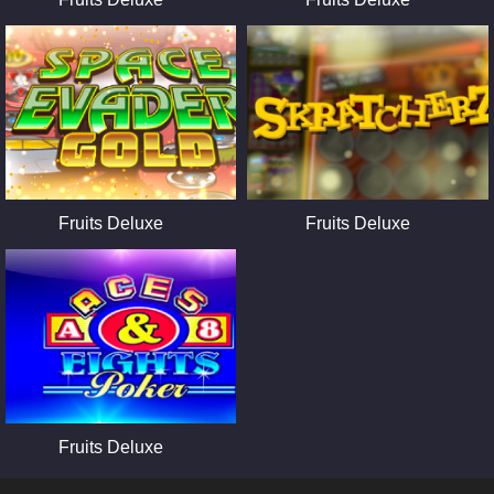
Fruits Deluxe
Fruits Deluxe
Fruits Deluxe